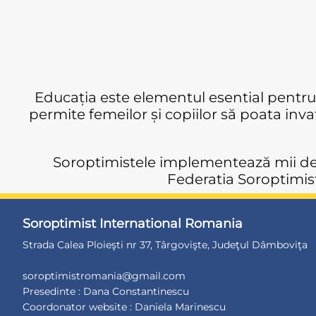
Educația este elementul esential pentru c
permite femeilor și copiilor să poata invat
Soroptimistele implementează mii de 
Federatia Soroptimist
Soroptimist International Romania
Strada Calea Ploieşti nr 37, Târgovişte, Judeţul Dâmboviţa
soroptimistromania@gmail.com
Presedinte : Dana Constantinescu
Coordonator website : Daniela Marinescu