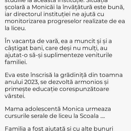
studiile la această instituție. Situația
școlară a Monicăi la învățătură este bună,
iar directorul instituției ne ajută cu
monitorizarea progreselor realizate de ea
la liceu.
În vacanța de vară, ea a muncit și și a
câștigat bani, care deși nu mulți, au
ajutat-o să-și suplimenteze veniturile
familiei.
Eva este înscrisă la grădiniță din toamna
anului 2023, se dezvoltă armonios și
primește educație corespunzătoare
vârstei.
Mama adolescentă Monica urmeaza
cursurile serale de liceu la Scoala ....
Familia a fost ajutată și cu alte bunuri