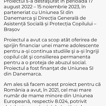
Proiectul s-a desfăşurat ȋn perioada 17
august 2022 – 15 noiembrie 2023, ȋn
parteneriat cu Uniunea SI din
Danemarca şi Direcția Generală de
Asistență Socială și Protecția Copilului –
Brașov
Proiectul a avut ca scop atăt oferirea de
sprijin financiar unei mame adolescente
pentru a-și continua studiile şi a-și îngriji
copilul căt şi consilierea permanenta
pentru a o proteja de abuzul social.
Proiectul a fost finanţat de Uniunea SI
din Danemarca.
Am ales să facem acest proiect pentru că
România a avut, în 2021, cel mai mare
număr de mame minore din Uniunea
Europeană, respectiv 8.024, potrivit