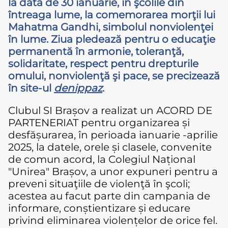
la data de 30 ianuarie, în şcolile din
întreaga lume, la comemorarea morţii lui
Mahatma Gandhi, simbolul nonviolenţei
în lume. Ziua pledează pentru o educaţie
permanentă în armonie, toleranţă,
solidaritate, respect pentru drepturile
omului, nonviolenţă şi pace, se precizează
în site-ul
denippaz
.
Clubul SI Brașov a realizat un ACORD DE
PARTENERIAT pentru organizarea și
desfășurarea, în perioada ianuarie -aprilie
2025, la datele, orele și clasele, convenite
de comun acord, la Colegiul Național
"Unirea" Brașov, a unor expuneri pentru a
preveni situaţiile de violenţă în şcoli;
acestea au facut parte din campania de
informare, conștientizare și educare
privind eliminarea violențelor de orice fel.