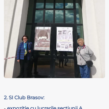
2. SI Club Brasov:
-
expozitie cu lucrarile sectiunii A
,