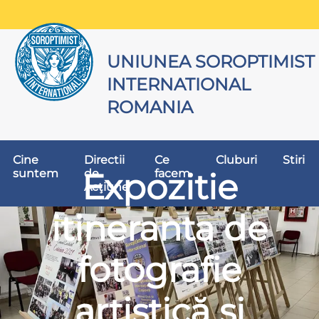
UNIUNEA SOROPTIMIST
INTERNATIONAL
ROMANIA
Cine
Directii
Ce
Cluburi
Stiri
suntem
de
facem
Expozitie
Acţiune
itineranta de
fotografie
artistică și