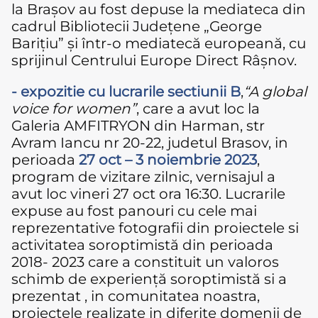
la Brașov au fost depuse la mediateca din
cadrul Bibliotecii Județene „George
Barițiu” și într-o mediatecă europeană, cu
sprijinul Centrului Europe Direct Râșnov.
- expozitie cu lucrarile sectiunii B
,
“A global
voice for women”
, care a avut loc la
Galeria AMFITRYON din Harman, str
Avram Iancu nr 20-22, judetul Brasov, in
perioada
27 oct – 3 noiembrie 2023
,
program de vizitare zilnic, vernisajul a
avut loc vineri 27 oct ora 16:30. Lucrarile
expuse au fost panouri cu cele mai
reprezentative fotografii din proiectele si
activitatea soroptimistă din perioada
2018- 2023 care a constituit un valoros
schimb de experiență soroptimistă si a
prezentat , in comunitatea noastra,
proiectele realizate in diferite domenii de