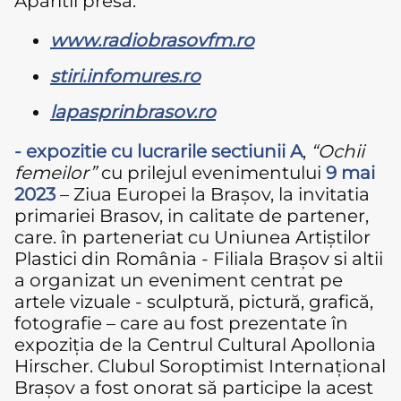
Aparitii presa:
www.radiobrasovfm.ro
stiri.infomures.ro
lapasprinbrasov.ro
- expozitie cu lucrarile sectiunii A
,
“Ochii
femeilor”
cu prilejul evenimentului
9 mai
2023
– Ziua Europei la Brașov, la invitatia
primariei Brasov, in calitate de partener,
care. în parteneriat cu Uniunea Artiștilor
Plastici din România - Filiala Brașov si altii
a organizat un eveniment centrat pe
artele vizuale - sculptură, pictură, grafică,
fotografie – care au fost prezentate în
expoziția de la Centrul Cultural Apollonia
Hirscher. Clubul Soroptimist Internațional
Brașov a fost onorat să participe la acest