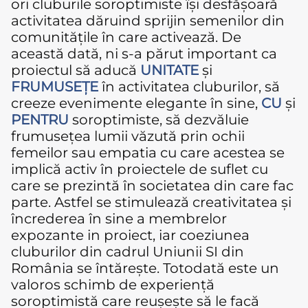
ori cluburile soroptimiste își desfășoară
activitatea dăruind sprijin semenilor din
comunitățile în care activează. De
această dată, ni s-a părut important ca
proiectul să aducă
UNITATE
și
FRUMUSEȚE
în activitatea cluburilor, să
creeze evenimente elegante în sine,
CU
și
PENTRU
soroptimiste, să dezvăluie
frumusețea lumii văzută prin ochii
femeilor sau empatia cu care acestea se
implică activ în proiectele de suflet cu
care se prezintă în societatea din care fac
parte. Astfel se stimulează creativitatea și
încrederea în sine a membrelor
expozante in proiect, iar coeziunea
cluburilor din cadrul Uniunii SI din
România se întărește. Totodată este un
valoros schimb de experiență
soroptimistă care reușește să le facă