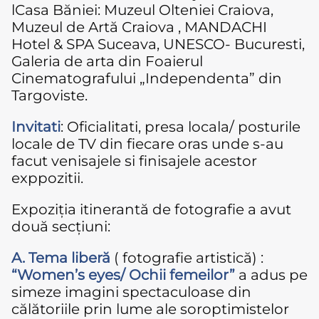
lCasa Băniei: Muzeul Olteniei Craiova,
Muzeul de Artă Craiova , MANDACHI
Hotel & SPA Suceava, UNESCO- Bucuresti,
Galeria de arta din Foaierul
Cinematografului „Independenta” din
Targoviste.
Invitati
: Oficialitati, presa locala/ posturile
locale de TV din fiecare oras unde s-au
facut venisajele si finisajele acestor
exppozitii.
Expoziția itinerantă de fotografie a avut
două secțiuni:
A. Tema liberă
( fotografie artistică) :
“Women’s eyes/ Ochii femeilor”
a adus pe
simeze imagini spectaculoase din
călătoriile prin lume ale soroptimistelor